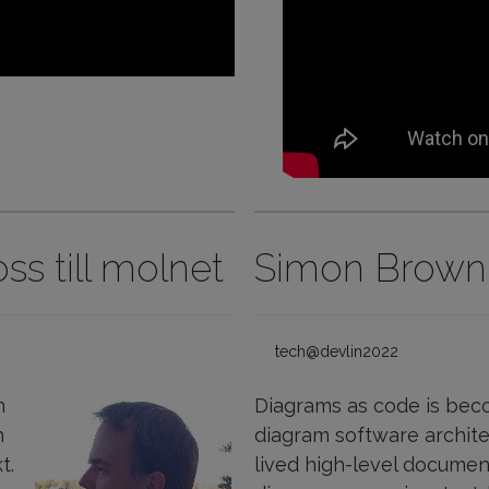
ss till molnet
Simon Brown 
tech@devlin2022
n
Diagrams as code is bec
h
diagram software architec
t.
lived high-level document