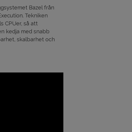
ggsystemet Bazel från
xecution. Tekniken
s CPUer, så att
 en kedja med snabb
barhet, skalbarhet och