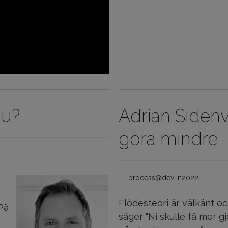
nu?
Adrian Sidenv
göra mindre
process@devlin2022
Flödesteori är välkänt o
På
säger "Ni skulle få mer g