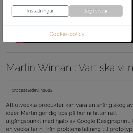
Inställningar
Jag förstår
Cookie-policy
Martin Wiman : Vart ska vi 
process@devlin2022
Att utveckla produkter kan vara en snårig skog av
idéer. Martin ger dig tips på hur ni hittar rätt
utgångspunkt med hjälp av Google Designsprint. 
en vecka tar ni från problemställning till prototyp