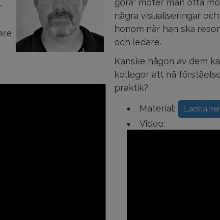
göra" möter man ofta mo
r
några visualiseringar oc
honom när han ska reson
are
och ledare.
Kanske någon av dem kan
kollegor att nå förståelse
praktik?
Material:
Ladda ne
Video: