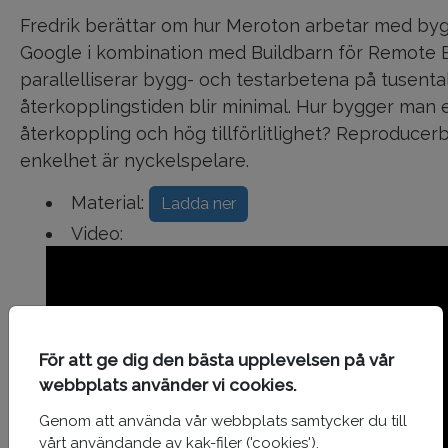
Fredrik berättar om hur Meroton arbetar med by
Google i kombination med Buildbarn för Remote E
parallelliserar bygg- och testarbetena på tusental
återkopplingstiden blir minimal. Hur bygger man
återkoppling och hög tillförlitlighet? Reproducer
enkelhet är nyckelspelare.
Material:
Ladda ner
Video:
För att ge dig den bästa upplevelsen på vår
webbplats använder vi cookies.
Genom att använda vår webbplats samtycker du till
vårt användande av kak-filer ('cookies').