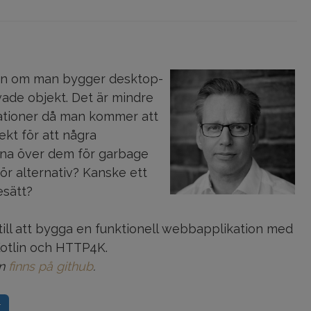
ion om man bygger desktop-
vade objekt. Det är mindre
kationer då man kommer att
kt för att några
mna över dem för garbage
för alternativ? Kanske ett
esätt?
 till att bygga en funktionell webbapplikation med
Kotlin och HTTP4K.
en
finns på github
.
r