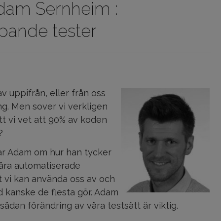
dam Sernheim :
pande tester
v uppifrån, eller från oss
ng. Men sover vi verkligen
tt vi vet att 90% av koden
?
tar Adam om hur han tycker
våra automatiserade
tt vi kan använda oss av och
ad kanske de flesta gör. Adam
sådan förändring av våra testsätt är viktig.