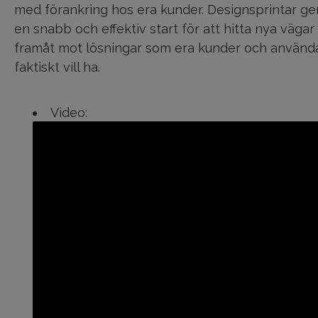
med förankring hos era kunder. Designsprintar ge
en snabb och effektiv start för att hitta nya vägar
framåt mot lösningar som era kunder och använd
faktiskt vill ha.
Video: