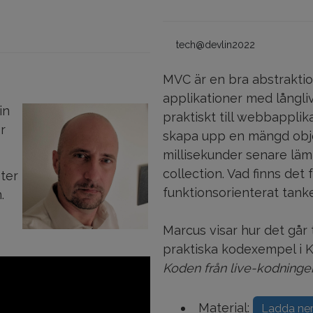
tech@devlin2022
MVC är en bra abstrakt
applikationer med långli
in
praktiskt till webbappli
r
skapa upp en mängd obje
millisekunder senare lä
collection. Vad finns det 
ter
funktionsorienterat tank
.
Marcus visar hur det går
praktiska kodexempel i 
Koden från live-kodning
Material:
Ladda ne