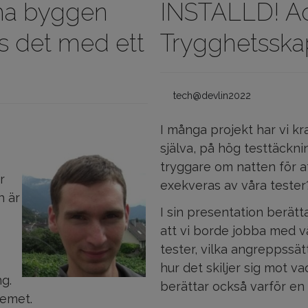
ma byggen
INSTÄLLD! A
ös det med ett
Trygghetsska
tech@devlin2022
I många projekt har vi kra
själva, på hög testtäckni
tryggare om natten för a
r
exekveras av våra tester
h är
I sin presentation berät
att vi borde jobba med 
tester, vilka angreppssä
hur det skiljer sig mot v
g.
berättar också varför en 
temet.