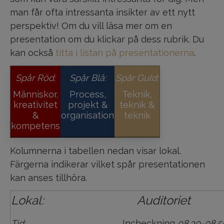
man får ofta intressanta insikter av ett nytt
perspektiv! Om du vill läsa mer om en
presentation om du klickar på dess rubrik. Du
kan också
titta i listan på presentationerna
.
Spår Röd:
Spår Blå:
Spår Guld:
Människor.
Process,
Teknik,
kreativitet
projekt &
teknik &
&
organisation
teknik
kompetens
Kolumnerna i tabellen nedan visar lokal.
Färgerna indikerar vilket spår presentationen
kan anses tillhöra.
Lokal:
Auditoriet
Tid:
Incheckning
08.30-08.5