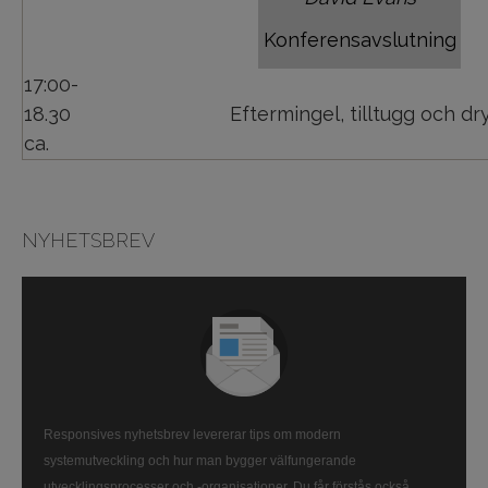
Konferensavslutning
17:00-
18.30
Eftermingel, tilltugg och dr
ca.
NYHETSBREV
Responsives nyhetsbrev levererar tips om modern
systemutveckling och hur man bygger välfungerande
utvecklingsprocesser och -organisationer. Du får förstås också