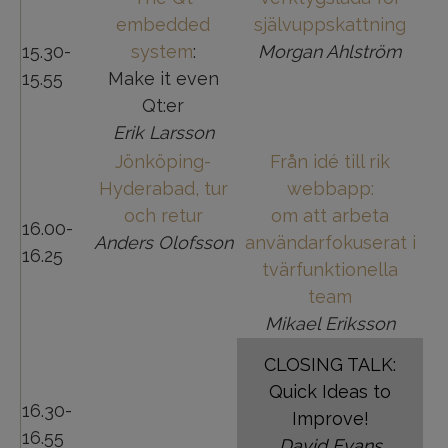
embedded
självuppskattning
15.30-
system
:
Morgan Ahlström
15.55
Make it even
Qt:er
Erik Larsson
Jönköping-
Från idé till rik
Hyderabad, tur
webbapp:
och retur
om att arbeta
16.00-
Anders Olofsson
användarfokuserat i
16.25
tvärfunktionella
team
Mikael Eriksson
CLOSING TALK:
Quick Ideas to
16.30-
Improve!
16.55
David Evans