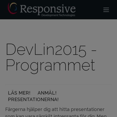
DevLin2015 -
Programmet
LÄS MER!
ANMÄL!
PRESENTATIONERNA!
Färgerna hjälper dig att hitta presentationer
som kan vara särskilt intressanta för dig. Men