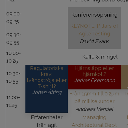
09.00-
Konferensöppning
09.25
KEYNOTE: Pillars of
Agile Testing
09.30-
David Evans
09.55
10.00-
Kaffe & mingel
10.25
Regulatoriska
Hjärnsläpp eller
10.30-
krav:
hjärnkoll?
Cu
tvångströja eller
Jerker Ekermann
10.55
T-shirt?
Johan Åtting
Från 15mm till 0.2µm
I
11.00-
på millisekunder
11.25
Andreas Vendel
Erfarenheter
Managing
från agil
Architectural Debt