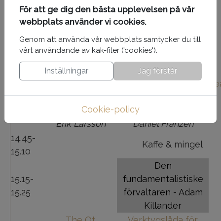
Andra vågens
Agila metoder,
För att ge dig den bästa upplevelsen på vår
agilitet:
kreativitet och
webbplats använder vi cookies.
13.45-
Kapacitets- och
engagemang
Genom att använda vår webbplats samtycker du till
14.10
portföljplanering
Tomas Jansson
vårt användande av kak-filer ('cookies').
Thomas Nilsson
(numera Nilefalk)
Inställningar
Jag förstår
The Qt
Dragkampen mellan
Te
14.15-
embedded
projektledare och
Cookie-policy
14.40
system
arkitekt
Erik Larsson
Daniel Franzén
14.45-
Kaffe & mingel
15.10
Den
15.15-
fundamentalistiske
15.25
förvaltaren - Adam
Killander
The Qt
Verktygslåda för