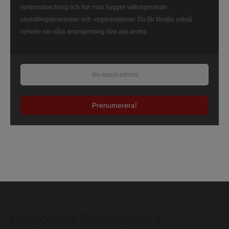
systemutveckling och hur man bygger välfungerande
utvecklingsprocesser och -organisationer. Du får förstås också
nyheter om våra arrangemang före alla andra.
Prenumerera!
Responsive Development