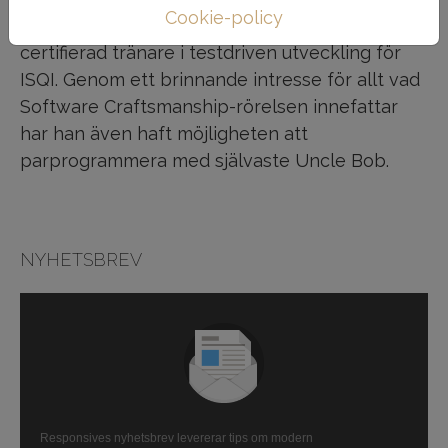
Cookie-policy
Försäkringskassan IT Självbetjäning, är han
certifierad tränare i testdriven utveckling för
ISQI. Genom ett brinnande intresse för allt vad
Software Craftsmanship-rörelsen innefattar
har han även haft möjligheten att
parprogrammera med självaste Uncle Bob.
NYHETSBREV
Responsives nyhetsbrev levererar tips om modern