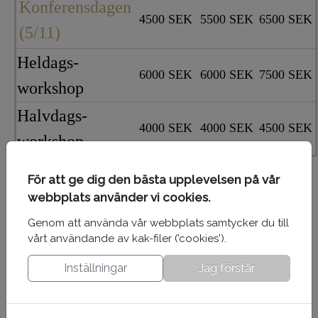
Konferensdagen
4500 SEK
5500 SEK
6500 SEK
(5/11)
Heldags-
6000 SEK
6000 SEK
7500 SEK
workshop
Halvdags-
4000 SEK
4000 SEK
4500 SEK
workshop
Priser exkl. moms.
För att ge dig den bästa upplevelsen på vår
webbplats använder vi cookies.
Rabatter:
Genom att använda vår webbplats samtycker du till
Vid samtidig anmälan från samma företag
vårt användande av kak-filer ('cookies').
på samma arrangemang får var 6:e
deltagare 50% rabatt
Inställningar
Jag förstår
Anmälan till en heldagsworkshop ger
50% rabatt på konferensdagen för samma