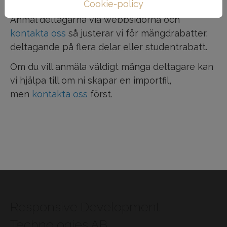
person
Cookie-policy
Anmäl deltagarna via webbsidorna och
kontakta oss
så justerar vi för mängdrabatter,
deltagande på flera delar eller studentrabatt.
Om du vill anmäla väldigt många deltagare kan
vi hjälpa till om ni skapar en importfil,
men
kontakta oss
först.
Responsive Development
Technologies AB