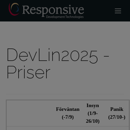
DevLin2025 -
Priser
Insyn
Förväntan
Panik
(1/9-
(-7/9)
(27/10-)
26/10)