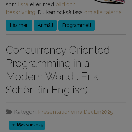
som
lista
eller med
bild och
beskrivning
. Du kan också läsa
om alla talarna
.
Läs mer!
Anmäl!
Programmet!
Concurrency Oriented
Programming in a
Modern World : Erik
Schön (in English)
Kategori:
Presentationerna DevLin2025
red@devlin2025