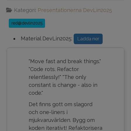
Kategori:
Presentationerna DevLin2025
red@devlin2025
Material DevLin2025:
Ladda ner
"Move fast and break things."
"Code rots. Refactor
relentlessly!" "The only
constant is change - also in
code."
Det finns gott om slagord
och one-liners i
mjukvaruvärlden. Bygg om
koden iterativt! Refaktorisera