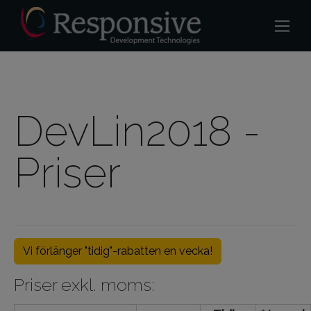
DevLin2018 -
Priser
Vi förlänger "tidig"-rabatten en vecka!
Priser exkl. moms: