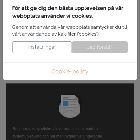
Deltagande på båda workshoparna ger
För att ge dig den bästa upplevelsen på vår
gratis deltagande på konferensdagen
webbplats använder vi cookies.
Studenter på gymnasial och efter-
gymnasial utbildning betalar 800SEK inkl.
Genom att använda vår webbplats samtycker du till
moms för konferensdagen
vårt användande av kak-filer ('cookies').
Nästa artikel: DevLin2018 - Programmet
DevLin2018 - Programmet
Inställningar
Jag förstår
Cookie-policy
NYHETSBREV
Responsives nyhetsbrev levererar tips om modern
systemutveckling och hur man bygger välfungerande