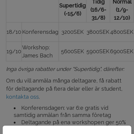
Tidig
Normal
Supertidig
(16/6-
(1/9-
(-15/6)
31/8)
12/10)
18/10
Konferensdag
3200SEK
3800SEK
4800SEK
Workshop:
19/10
5600SEK
5900SEK
6900SEK
James Bach
Inga övriga rabatter under "Supertidig", därefter:
Om du vill anmäla många deltagare, få rabatt
för deltagande på flera delar eller är student,
kontakta oss
.
Konferensdagen: var 6:e gratis vid
samtidig anmälan från samma företag
Deltagande på ena workshopen ger 50%
rabatt på konferensdagen