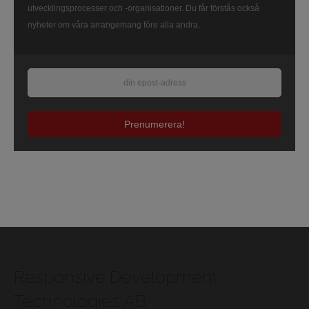
utvecklingsprocesser och -organisationer. Du får förstås också
nyheter om våra arrangemang före alla andra.
Prenumerera!
Responsive Development
Technologies AB