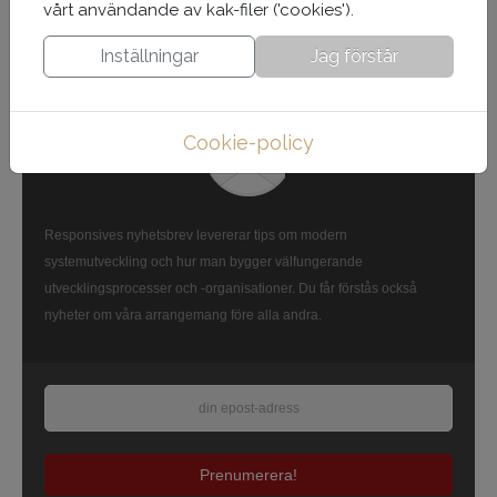
vårt användande av kak-filer ('cookies').
NYHETSBREV
Inställningar
Jag förstår
Cookie-policy
Responsives nyhetsbrev levererar tips om modern
systemutveckling och hur man bygger välfungerande
utvecklingsprocesser och -organisationer. Du får förstås också
nyheter om våra arrangemang före alla andra.
Prenumerera!