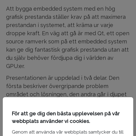
Att bygga embedded system med en hög
grafisk prestanda ställer krav på att maximera
prestandan i systemet, att kräma ur varje
droppe kraft. En väg att gå är med Qt, ett open
source ramverk som på ett embedded system
kan ge dig fantastisk grafisk prestanda utan att
du själv behöver fördjupa dig i världen av
GPU:er.
Presentationen är uppdelad i två delar. Den
första beskriver övergripande problem
området och lösningen, den andra går i djupet
på de tekniska detaljerna och visa exempel.
För att ge dig den bästa upplevelsen på vår
Om Erik
webbplats använder vi cookies.
Genom att använda vår webbplats samtycker du till