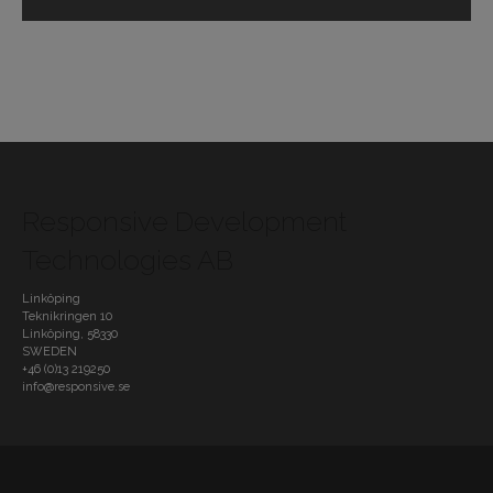
Responsive Development
Technologies AB
Linköping
Teknikringen 10
Linköping
,
58330
SWEDEN
+46 (0)13 219250
info@responsive.se