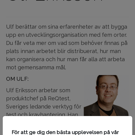
Ulf berättar om sina erfarenheter av att bygga
upp en utvecklingsorganisation med fem orter.
Du får veta mer om vad som behöver finnas på
plats innan arbetet blir distribuerat, hur man
kan organisera och hur man får alla att arbeta
mot gemensamma mål.
OM ULF:
Ulf Eriksson arbetar som
produktchef på ReQtest,
Sveriges ledande verktyg för
test och kravhantering. Han
har skrivit flera böcker och
massor av bloggposter om kravhantering och
För att ge dig den bästa upplevelsen på vår