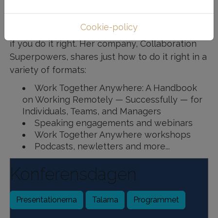
In fact, it’s not just
possible; it’s completely,
Cookie-policy
productively workable –
if you do it right. Her company, Collaboration
Superpowers, shares just how to do it right in a
variety of formats:
Work Together Anywhere: A Handbook
on Working Remotely — Successfully — for
Individuals, Teams, and Managers
Speaking engagements and webinars
Work Together Anywhere workshops
Podcasts, newletters and more...
Konferensdagen
Presentationerna
Talarna
Programmet