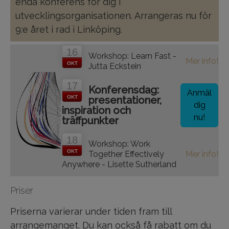
enda konferens för dig i
utvecklingsorganisationen. Arrangeras nu för
9:e året i rad i Linköping.
16
Workshop: Learn Fast -
Mer info!
OKT
Jutta Eckstein
17
Konferensdag:
Anmäl
OKT
presentationer,
dig
inspiration och
nu!
träffpunkter
18
Workshop: Work
OKT
Together Effectively
Mer info!
Anywhere - Lisette Sutherland
Priser
Priserna varierar under tiden fram till
arrangemanget. Du kan också få rabatt om du