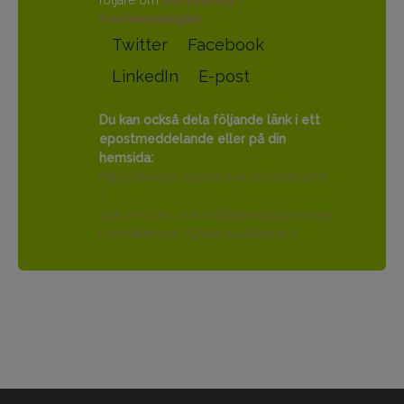
följare om
DevLin2019 -
Konferensdagen
Twitter
Facebook
LinkedIn
E-post
Du kan också dela följande länk i ett
epostmeddelande eller på din
hemsida:
https://events.responsive.se/index.php
?
option=com_civicrm&task=civicrm/even
t/info&Itemid=752&id=102&reset=1