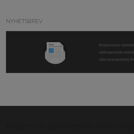
NYHETSBREV
Responsives nyhetsbr
välfungerande utveckl
våra arrangemang för
Responsive Development Technologi