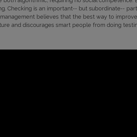
th algorithmic, requiring no social competence. But
g. Checking is an important-- but subordinate-- part
 management believes that the best way to improve 
ulture and discourages smart people from doing testing