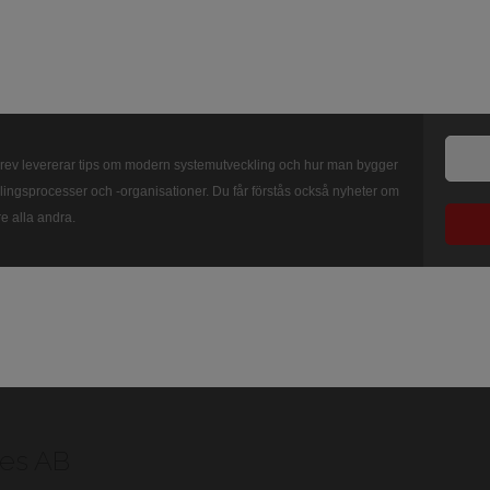
ev levererar tips om modern systemutveckling och hur man bygger
ingsprocesser och -organisationer. Du får förstås också nyheter om
e alla andra.
es AB