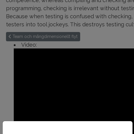
competence; whereas compiling and checking are bo
programming, checking is irrelevant without testin
Because when testing is confused with checking,
testers into tool jockeys. This destroys testing c
Föregående artikel: Team och mångdimensionellt flyt
Team och mångdimensionellt flyt
Video: