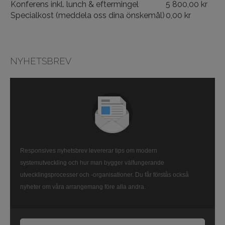
Konferens inkl. lunch & eftermingel
5 800,00 kr
Specialkost (meddela oss dina önskemål)
0,00 kr
NYHETSBREV
Responsives nyhetsbrev levererar tips om modern
systemutveckling och hur man bygger välfungerande
utvecklingsprocesser och -organisationer. Du får förstås också
nyheter om våra arrangemang före alla andra.