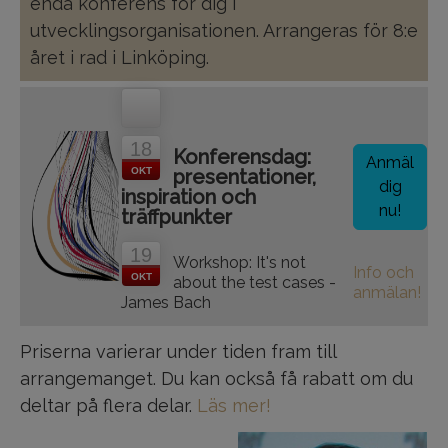
enda konferens för dig i
utvecklingsorganisationen. Arrangeras för 8:e
året i rad i Linköping.
18
Konferensdag:
Anmäl
OKT
presentationer,
dig
inspiration och
nu!
träffpunkter
19
Workshop: It's not
Info och
OKT
about the test cases -
anmälan!
James Bach
Priserna varierar under tiden fram till
arrangemanget. Du kan också få rabatt om du
deltar på flera delar.
Läs mer!