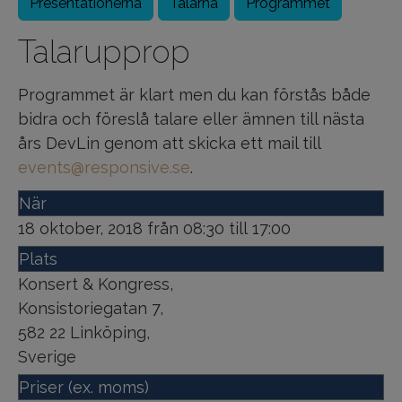
Presentationerna
Talarna
Programmet
Talarupprop
Programmet är klart men du kan förstås både
bidra och föreslå talare eller ämnen till nästa
års DevLin genom att skicka ett mail till
events@responsive.se
.
När
18 oktober, 2018 från 08:30 till 17:00
Plats
Konsert & Kongress
,
Konsistoriegatan 7
,
582 22
Linköping
,
Sverige
Priser (ex. moms)