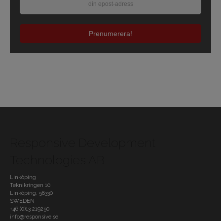
Prenumerera!
Responsive Development
Technologies AB
Linköping
Teknikringen 10
Linköping
,
58330
SWEDEN
+46 (0)13 219250
info@responsive.se