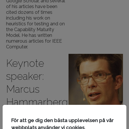
Google Scholar, and several
of his articles have been
cited dozens of times
including his work on
heuristics for testing and on
the Capability Maturity
Model. He has written
numerous articles for IEEE
Computer.
Keynote
speaker:
Marcus
Hammarberg
Marcus är en erfaren agil
För att ge dig den bästa upplevelsen på vår
coach, utvecklare och
bloggare
. Han har
webbplats använder vi cookies.